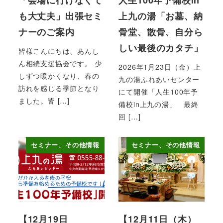
「会場に行けなくて
人生100年予備校in
も大丈夫」出張セミ
上九の湯「お墓、納
ナーのご案内
骨堂、散骨、自分ら
しい最後のカタチ」
皆様こんにちは、あんし
ん相続支援協会です。 少
2026年1月23日（金）上
しずつ暖かくなり、春の
九の湯ふれあいセンター
訪れを感じる季節となり
にて開催「人生100年予
ました。皆 […]
備校in上九の湯」 最終
回 […]
セミナー、その他情報
セミナー、その他情報
【12月19日
【12月11日（木）